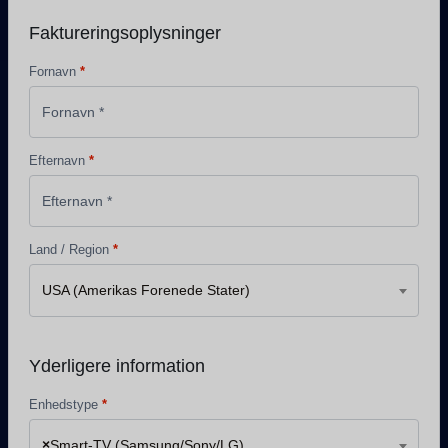
Faktureringsoplysninger
Fornavn
*
Efternavn
*
Land / Region
*
USA (Amerikas Forenede Stater)
Yderligere information
Enhedstype
*
×
Smart-TV (Samsung/Sony/LG)