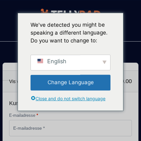
We've detected you might be
SSL-sikret betaling
speaking a different language.
Do you want to change to:
Kurv
Information
Slutte
English
$
0.00
Vis ordreoversigt
Change Language
Close and do not switch language
Kundeoplysninger
E-mailadresse
*