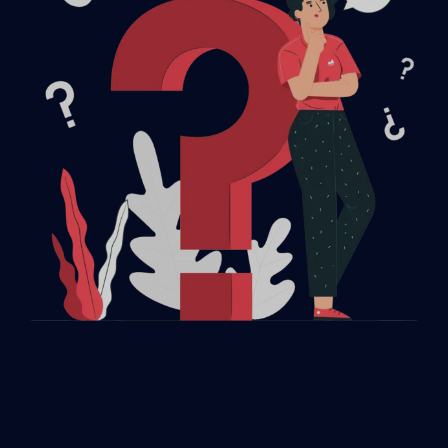
Greek
Turkish
Portuguese
Italian
Danish
Norwegian